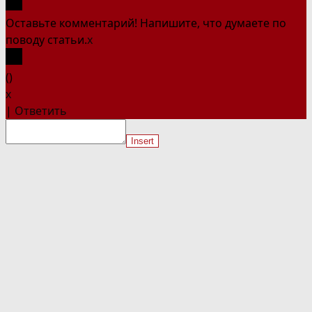
Оставьте комментарий! Напишите, что думаете по
поводу статьи.
x
(
)
x
|
Ответить
Insert