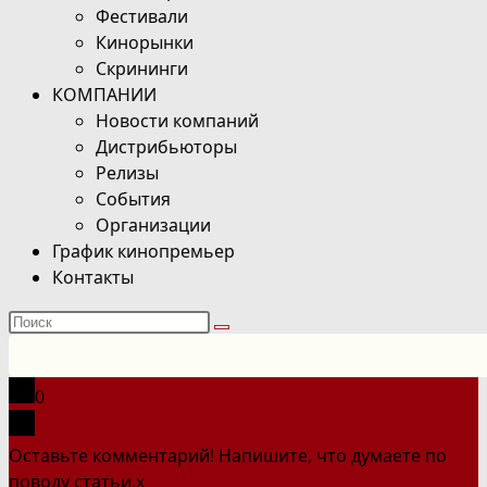
Фестивали
Кинорынки
Скрининги
КОМПАНИИ
Новости компаний
Дистрибьюторы
Релизы
События
Организации
График кинопремьер
Контакты
Поиск
на
сайте
0
Оставьте комментарий! Напишите, что думаете по
поводу статьи.
x