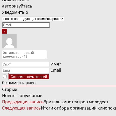
авторизуйтесь
Уведомить о
Имя*
Email
0
комментариев
Старые
Новые
Популярные
ЧИТАТЬ
Предыдущая запись
Зритель кинотеатров молодеет
ДАЛЕЕ
Следующая запись
Итоги отбора организаций кинопок
СТАТЬИ