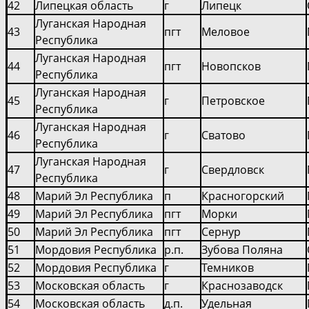
42
Липецкая область
г
Липецк
Луганская Народная
43
пгт
Меловое
Республика
Луганская Народная
44
пгт
Новопсков
Республика
Луганская Народная
45
г
Петровское
Республика
Луганская Народная
46
г
Сватово
Республика
Луганская Народная
47
г
Свердловск
Республика
48
Марий Эл Республика
п
Красногорский
49
Марий Эл Республика
пгт
Морки
50
Марий Эл Республика
пгт
Сернур
51
Мордовия Республика
р.п.
Зубова Поляна
52
Мордовия Республика
г
Темников
53
Московская область
г
Краснозаводск
54
Московская область
д.п.
Удельная