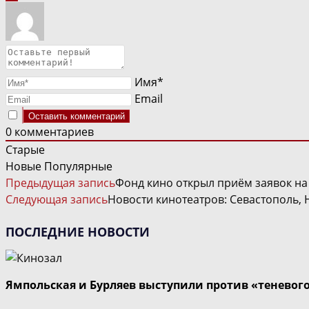
Имя*
Email
0
комментариев
Старые
Новые
Популярные
ЧИТАТЬ
Предыдущая запись
Фонд кино открыл приём заявок на
ДАЛЕЕ
Следующая запись
Новости кинотеатров: Севастополь, 
СТАТЬИ
ПОСЛЕДНИЕ НОВОСТИ
Ямпольская и Бурляев выступили против «теневог