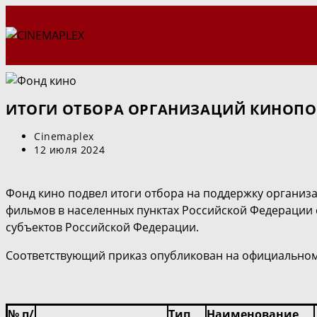
Перейти
к
содержимому
ИТОГИ ОТБОРА ОРГАНИЗАЦИЙ КИНОПО
Автор
Cinemaplex
записи:
Запись
12 июля 2024
опубликована:
Фонд кино подвел итоги отбора на поддержку организ
фильмов в населенных пунктах Российской Федерации с
субъектов Российской Федерации.
Соответствующий приказ опубликован на официальном
№ п/
Тип
Наименование