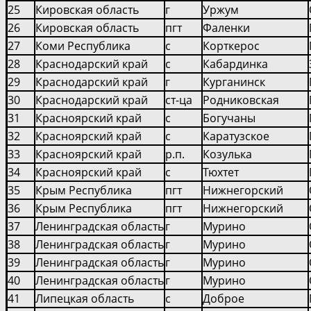
25
Кировская область
г
Уржум
26
Кировская область
пгт
Фаленки
27
Коми Республика
с
Корткерос
28
Краснодарский край
с
Кабардинка
29
Краснодарский край
г
Курганинск
30
Краснодарский край
ст-ца
Родниковская
31
Красноярский край
с
Богучаны
32
Красноярский край
с
Каратузское
33
Красноярский край
р.п.
Козулька
34
Красноярский край
с
Тюхтет
35
Крым Республика
пгт
Нижнегорский
36
Крым Республика
пгт
Нижнегорский
37
Ленинградская область
г
Мурино
38
Ленинградская область
г
Мурино
39
Ленинградская область
г
Мурино
40
Ленинградская область
г
Мурино
41
Липецкая область
с
Доброе