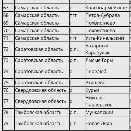
67
Самарская область
с
Красноармейское
68
Самарская область
пгт
Петра-Дубрава
69
Самарская область
г
Похвистнево
70
Самарская область
г
Похвистнево
71
Самарская область
пгт
Усть-Кинельский
Базарный
72
Саратовская область
р.п.
Карабулак
73
Саратовская область
р.п.
Лысые Горы
74
Саратовская область
с
Перелюб
75
Саратовская область
г
Ртищево
76
Свердловская область
с
Курьи
Николо-
77
Свердловская область
с
Павловское
78
Тамбовская область
р.п.
Мучкапский
79
Тамбовская область
р.п.
Новая Ляда