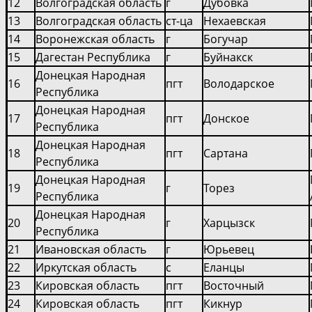
12
Волгоградская область
г
Дубовка
13
Волгоградская область
ст-ца
Нехаевская
14
Воронежская область
г
Богучар
15
Дагестан Республика
г
Буйнакск
Донецкая Народная
16
пгт
Володарское
Республика
Донецкая Народная
17
пгт
Донское
Республика
Донецкая Народная
18
пгт
Сартана
Республика
Донецкая Народная
19
г
Торез
Республика
Донецкая Народная
20
г
Харцызск
Республика
21
Ивановская область
г
Юрьевец
22
Иркутская область
с
Еланцы
23
Кировская область
пгт
Восточный
24
Кировская область
пгт
Кикнур