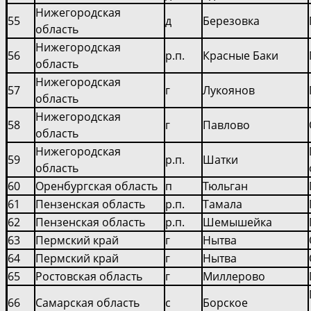
Нижегородская
55
д
Березовка
область
Нижегородская
56
р.п.
Красные Баки
область
Нижегородская
57
г
Лукоянов
область
Нижегородская
58
г
Павлово
область
Нижегородская
59
р.п.
Шатки
область
60
Оренбургская область
п
Тюльган
61
Пензенская область
р.п.
Тамала
62
Пензенская область
р.п.
Шемышейка
63
Пермский край
г
Нытва
64
Пермский край
г
Нытва
65
Ростовская область
г
Миллерово
66
Самарская область
с
Борское