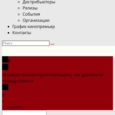
Дистрибьюторы
Релизы
События
Организации
График кинопремьер
Контакты
Поиск
на
сайте
0
Оставьте комментарий! Напишите, что думаете по
поводу статьи.
x
(
)
x
|
Ответить