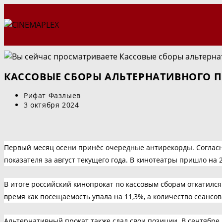
Перейти
к
содержимому
КАССОВЫЕ СБОРЫ АЛЬТЕРНАТИВНОГО ПР
Автор
Рифат Фазлыев
записи:
Запись
3 октября 2024
опубликована:
Первый месяц осени принёс очередные антирекорды. Согласно
показателя за август текущего года. В кинотеатры пришло на 
В итоге российский кинопрокат по кассовым сборам откатился 
время как посещаемость упала на 11,3%, а количество сеансо
Альтернативный прокат также сдал свои позиции. В сентябре