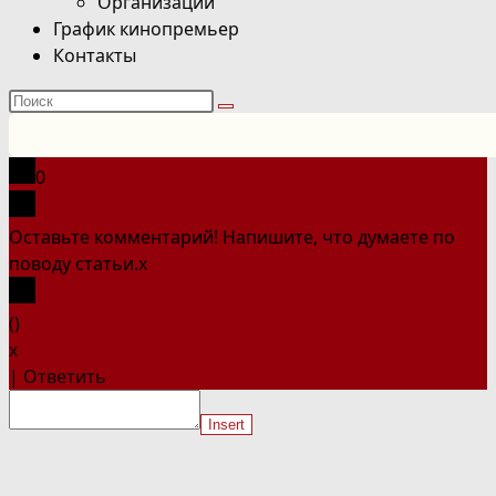
Организации
График кинопремьер
Контакты
Поиск
на
сайте
0
Оставьте комментарий! Напишите, что думаете по
поводу статьи.
x
(
)
x
|
Ответить
Insert