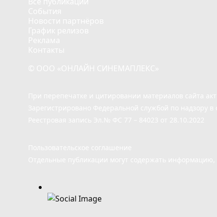
Все публикации
События
Новости партнёров
График релизов
Реклама
Контакты
© ООО «ОНЛАЙН СИНЕМАПЛЕКС»
При перепечатке и цитировании материалов сайта ак
Зарегистрировано Федеральной службой по надзору в 
Реестровая запись Эл.№ ФС 77 – 84023 от 28.10.2022
Пользовательское соглашение
Отдельные публикации могут содержать информацию, н