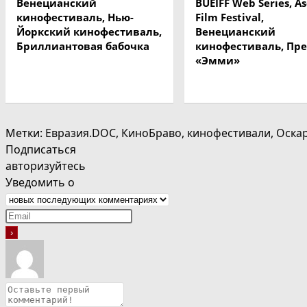
Венецианский
BUEIFF Web Series, As
кинофестиваль, Нью-
Film Festival,
Йоркский кинофестиваль,
Венецианский
Бриллиантовая бабочка
кинофестиваль, Пр
«Эмми»
Метки
:
Евразия.DOC
,
КиноБраво
,
кинофестивали
,
Оска
Подписаться
авторизуйтесь
Уведомить о