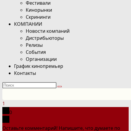
Фестивали
Кинорынки
Скрининги
КОМПАНИИ
Новости компаний
Дистрибьюторы
Релизы
События
Организации
График кинопремьер
Контакты
Поиск
на
сайте
1
0
Оставьте комментарий! Напишите, что думаете по