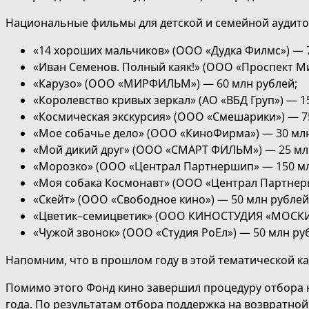
Национальные фильмы для детской и семейной аудито
«14 хороших мальчиков» (ООО «Дудка Филмс») — 7
«Иван Семенов. Полный каяк!» (ООО «Проспект Ми
«Карузо» (ООО «МИРФИЛЬМ») — 60 млн рублей;
«Королевство кривых зеркал» (АО «ВБД Груп») — 1
«Космическая экскурсия» (ООО «Смешарики») — 7
«Мое собачье дело» (ООО «КиноФирма») — 30 млн
«Мой дикий друг» (ООО «СМАРТ ФИЛЬМ») — 25 мл
«Морозко» (ООО «Централ Партнершип» — 150 мл
«Моя собака Космонавт» (ООО «Централ Партнерш
«Скейт» (ООО «Свободное кино») — 50 млн рублей
«Цветик–семицветик» (ООО КИНОСТУДИЯ «МОСКИН
«Чужой звонок» (ООО «Студия РоЕл») — 50 млн ру
Напомним, что в прошлом году в этой тематической к
Помимо этого Фонд кино завершил процедуру отбора н
года. По результатам отбора поддержка на возвратной 