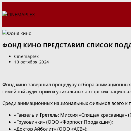
Перейти
к
содержимому
ФОНД КИНО ПРЕДСТАВИЛ СПИСОК ПО
Автор
Cinemaplex
записи:
Запись
10 октября 2024
опубликована:
Фонд кино завершил процедуру отбора анимационных 
семейной аудитории и уникальных авторских национ
Среди анимационных национальных фильмов всего к п
«Ганзель и Гретель: Миссия «Спящая красавица» 
«Грузовички» (ООО «Форпост Продакшн»);
«Доктор Айболит» (ООО «АСВ»);