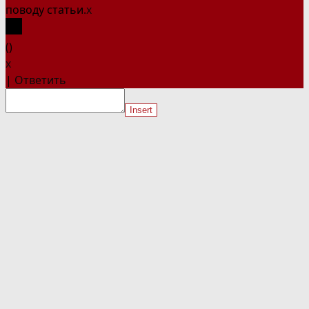
поводу статьи.
x
(
)
x
|
Ответить
Insert