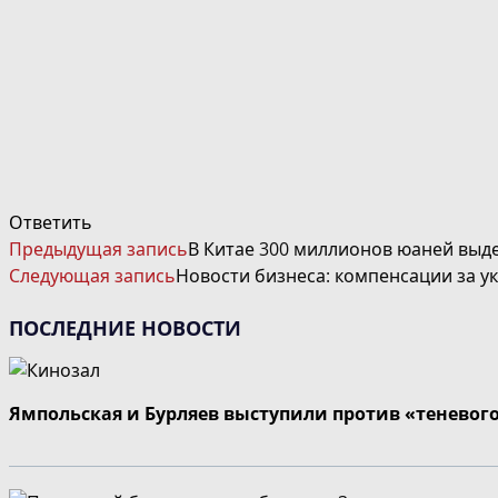
Ответить
ЧИТАТЬ
Предыдущая запись
В Китае 300 миллионов юаней выд
ДАЛЕЕ
Следующая запись
Новости бизнеса: компенсации за у
СТАТЬИ
ПОСЛЕДНИЕ НОВОСТИ
Ямпольская и Бурляев выступили против «теневог