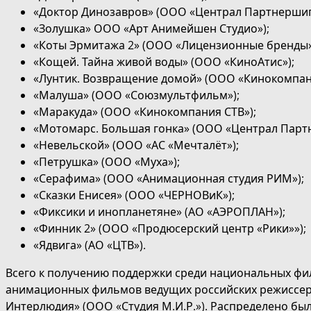
«Доктор Динозавров» (ООО «Централ Партнершип
«Золушка» ООО «Арт Анимейшен Студио»);
«Коты Эрмитажа 2» (ООО «Лицензионные бренды»
«Кощей. Тайна живой воды» (ООО «КиноАтис»);
«Лунтик. Возвращение домой» (ООО «Кинокомпани
«Малуша» (ООО «Союзмультфильм»);
«Маракуда» (ООО «Кинокомпания СТВ»);
«Мотомарс. Большая гонка» (ООО «Централ Парт
«Невельской» (ООО «АС «Мечталёт»);
«Петрушка» (ООО «Муха»);
«Серафима» (ООО «Анимационная студия РИМ»);
«Сказки Енисея» (ООО «ЧЕРНОВиК»);
«Фиксики и инопланетяне» (АО «АЭРОПЛАН»);
«Финник 2» (ООО «Продюсерский центр «Рики»»);
«Ядвига» (АО «ЦТВ»).
Всего к получению поддержки среди национальных фил
анимационных фильмов ведущих российских режиссер
Интерлюдия» (ООО «Студия М.И.Р.»). Распределено был