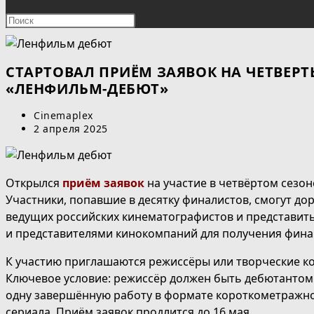
ПОИСК
Нажмите
клавишу
ПО
Escape,
чтобы
СТАРТОВАЛ ПРИЁМ ЗАЯВОК НА ЧЕТВЕР
ВЕБ-
закрыть
«ЛЕНФИЛЬМ-ДЕБЮТ»
панель
САЙТУ
Автор
Cinemaplex
поиска.
записи:
Запись
2 апреля 2025
опубликована:
Открылся
приём заявок
на участие в четвёртом сезо
Участники, попавшие в десятку финалистов, смогут до
ведущих российских кинематографистов и представит
и представителями кинокомпаний для получения фина
К участию приглашаются режиссёры или творческие ко
Ключевое условие: режиссёр должен быть дебютантом
одну завершённую работу в формате короткометражно
сериала. Приём заявок продлится до 16 мая.