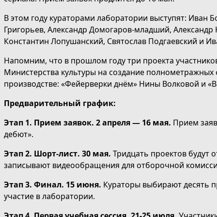
В этом году кураторами лаборатории выступят: Иван 
Григорьев, Александр Домогаров-младший, Александр К
Константин Лопушанский, Святослав Подгаевский и Ива
Напомним, что в прошлом году три проекта участник
Министерства культуры на создание полнометражных ф
производстве: «Фейерверки днём» Нины Волковой и «
Предварительный график:
Этап 1. Прием заявок.
2 апреля — 16 мая.
Прием заяв
дебют».
Этап 2. Шорт-лист. 30 мая.
Тридцать проектов будут 
записывают видеообращения для отборочной комисси
Этап 3. Финал. 15 июня.
Кураторы выбирают десять п
участие в лаборатории.
Этап 4. Первая учебная сессия. 21-25 июля.
Участники