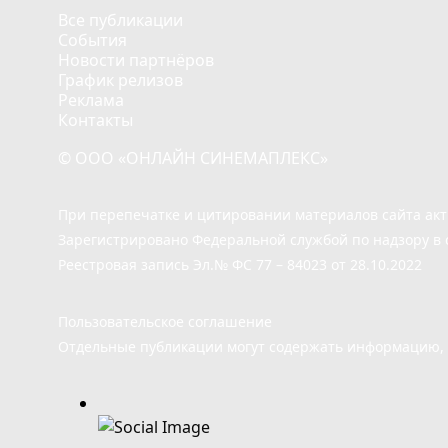
Все публикации
События
Новости партнёров
График релизов
Реклама
Контакты
© ООО «ОНЛАЙН СИНЕМАПЛЕКС»
При перепечатке и цитировании материалов сайта ак
Зарегистрировано Федеральной службой по надзору в 
Реестровая запись Эл.№ ФС 77 – 84023 от 28.10.2022
Пользовательское соглашение
Отдельные публикации могут содержать информацию, н