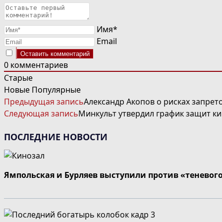
Имя*
Email
0
комментариев
Старые
Новые
Популярные
ЧИТАТЬ
Предыдущая запись
Александр Акопов о рисках запрето
ДАЛЕЕ
Следующая запись
Минкульт утвердил график защит к
СТАТЬИ
ПОСЛЕДНИЕ НОВОСТИ
Ямпольская и Бурляев выступили против «теневог