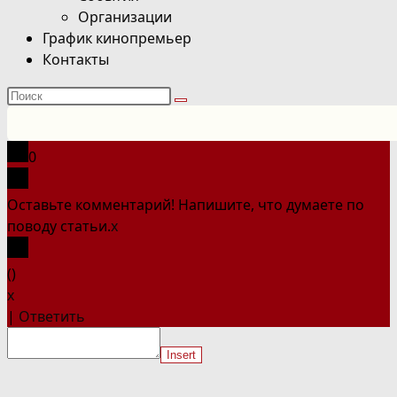
Организации
График кинопремьер
Контакты
Поиск
на
сайте
0
Оставьте комментарий! Напишите, что думаете по
поводу статьи.
x
(
)
x
|
Ответить
Insert