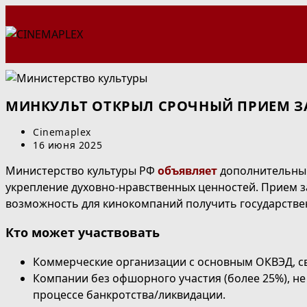
Перейти
к
содержимому
МИНКУЛЬТ ОТКРЫЛ СРОЧНЫЙ ПРИЕМ З
Автор
Cinemaplex
записи:
Запись
16 июня 2025
опубликована:
Министерство культуры РФ
объявляет
дополнительный
укрепление духовно-нравственных ценностей. Прием зая
возможность для кинокомпаний получить государстве
Кто может участвовать
Коммерческие организации с основным ОКВЭД, связа
Компании без офшорного участия (более 25%), н
процессе банкротства/ликвидации.