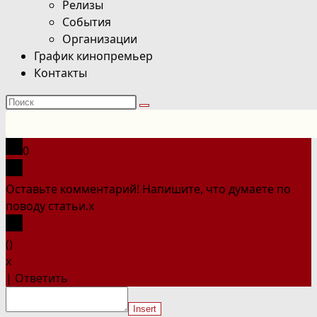
Релизы
События
Организации
График кинопремьер
Контакты
Поиск
на
сайте
0
Оставьте комментарий! Напишите, что думаете по
поводу статьи.
x
(
)
x
|
Ответить
Insert