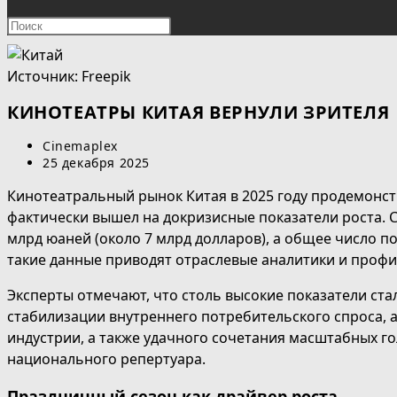
ПОИСК
Нажмите
клавишу
ПО
Escape,
Источник: Freepik
чтобы
ВЕБ-
закрыть
КИНОТЕАТРЫ КИТАЯ ВЕРНУЛИ ЗРИТЕЛЯ
панель
САЙТУ
Автор
Cinemaplex
поиска.
записи:
Запись
25 декабря 2025
опубликована:
Кинотеатральный рынок Китая в 2025 году продемонс
фактически вышел на докризисные показатели роста. 
млрд юаней (около 7 млрд долларов), а общее число п
такие данные приводят отраслевые аналитики и проф
Эксперты отмечают, что столь высокие показатели ста
стабилизации внутреннего потребительского спроса, 
индустрии, а также удачного сочетания масштабных го
национального репертуара.
Праздничный сезон как драйвер роста