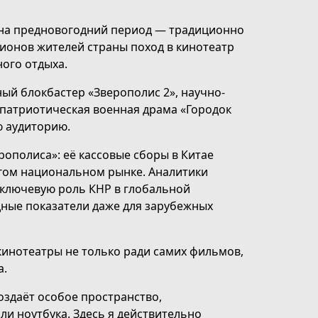
на предновогодний период — традиционно
лионов жителей страны поход в кинотеатр
ного отдыха.
ый блокбастер «Зверополис 2», научно-
е патриотическая военная драма «Городок
ю аудиторию.
ополиса»: её кассовые сборы в Китае
гом национальном рынке. Аналитики
л ключевую роль КНР в глобальной
дные показатели даже для зарубежных
кинотеатры не только ради самих фильмов,
а.
оздаёт особое пространство,
и ноутбука. Здесь я действительно