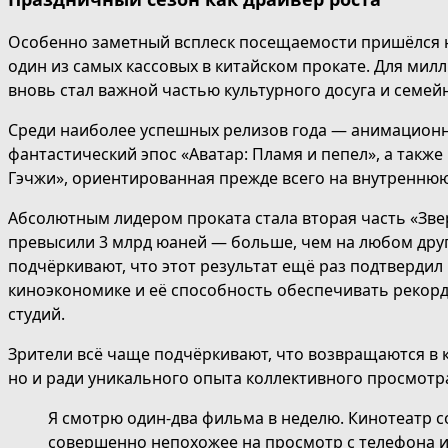
Особенно заметный всплеск посещаемости пришёлся 
один из самых кассовых в китайском прокате. Для мил
вновь стал важной частью культурного досуга и семей
Среди наиболее успешных релизов года — анимационн
фантастический эпос «Аватар: Пламя и пепел», а такж
Гэчжи», ориентированная прежде всего на внутренню
Абсолютным лидером проката стала вторая часть «Звер
превысили 3 млрд юаней — больше, чем на любом дру
подчёркивают, что этот результат ещё раз подтверди
киноэкономике и её способность обеспечивать рекор
студий.
Зрители всё чаще подчёркивают, что возвращаются в 
но и ради уникального опыта коллективного просмотр
Я смотрю один-два фильма в неделю. Кинотеатр с
совершенно непохожее на просмотр с телефона ил