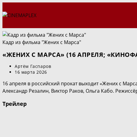
Перейти
к
содержимому
Кадр из фильма "Жених с Марса"
«ЖЕНИХ С МАРСА» (16 АПРЕЛЯ; «КИНО
Автор
Артём Гаспаров
записи:
Запись
16 марта 2026
опубликована:
16 апреля в российский прокат выходит «Жених с Марс
Александр Резалин, Виктор Раков, Ольга Кабо. Режисс
Трейлер