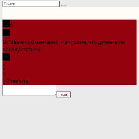
Поиск
на
сайте
0
Оставьте комментарий! Напишите, что думаете по
поводу статьи.
x
(
)
x
|
Ответить
Insert