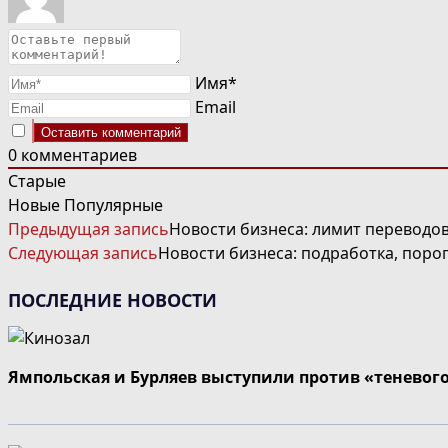
Имя*
Email
0
комментариев
Старые
Новые
Популярные
ЧИТАТЬ
Предыдущая запись
Новости бизнеса: лимит переводов
ДАЛЕЕ
Следующая запись
Новости бизнеса: подработка, поро
СТАТЬИ
ПОСЛЕДНИЕ НОВОСТИ
Ямпольская и Бурляев выступили против «теневог