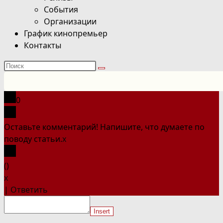
События
Организации
График кинопремьер
Контакты
Поиск
на
сайте
0
Оставьте комментарий! Напишите, что думаете по
поводу статьи.
x
(
)
x
|
Ответить
Insert