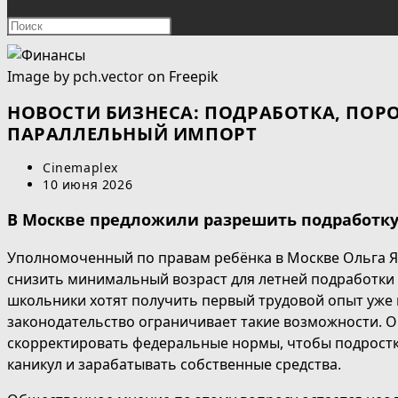
ПОИСК
Нажмите
клавишу
ПО
Escape,
Image by pch.vector
on Freepik
чтобы
ВЕБ-
закрыть
НОВОСТИ БИЗНЕСА: ПОДРАБОТКА, ПОРО
панель
ПАРАЛЛЕЛЬНЫЙ ИМПОРТ
САЙТУ
поиска.
Автор
Cinemaplex
записи:
Запись
10 июня 2026
опубликована:
В Москве предложили разрешить подработку 
Уполномоченный по правам ребёнка в Москве Ольга 
снизить минимальный возраст для летней подработки п
школьники хотят получить первый трудовой опыт уже 
законодательство ограничивает такие возможности. 
скорректировать федеральные нормы, чтобы подростк
каникул и зарабатывать собственные средства.