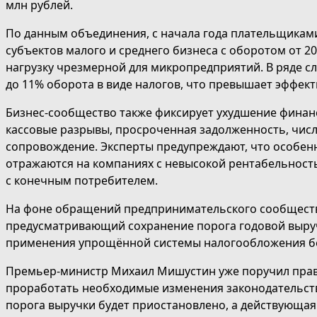
млн рублей.
По данным объединения, с начала года плательщиками
субъектов малого и среднего бизнеса с оборотом от 20
нагрузку чрезмерной для микропредприятий. В ряде с
до 11% оборота в виде налогов, что превышает эффект
Бизнес-сообщество также фиксирует ухудшение финан
кассовые разрывы, просроченная задолженность, числ
сопровождение. Эксперты предупреждают, что особен
отражаются на компаниях с невысокой рентабельнос
с конечным потребителем.
На фоне обращений предпринимательского сообществ
предусматривающий сохранение порога годовой выруч
применения упрощённой системы налогообложения бе
Премьер-министр Михаил Мишустин уже поручил прав
проработать необходимые изменения законодательств
порога выручки будет приостановлено, а действующая 