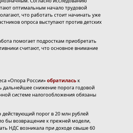
днозначным. Согласно исследованию
читают оптимальным начало трудовой
олагают, что работать стоит начинать уже
частников опроса выступают против детских
абота помогает подросткам приобретать
отивники считают, что основное внимание
еса «Опора России»
обратилась
к
ть дальнейшее снижение порога годовой
ённой системе налогообложения обязаны
о действующий порог в 20 млн рублей
о бы возвращение к прежней модели,
вать НДС возникала при доходе свыше 60