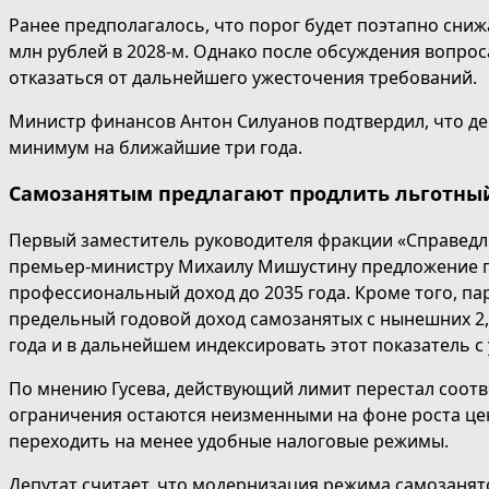
Ранее предполагалось, что порог будет поэтапно снижат
млн рублей в 2028-м. Однако после обсуждения вопро
отказаться от дальнейшего ужесточения требований.
Министр финансов Антон Силуанов подтвердил, что д
минимум на ближайшие три года.
Самозанятым предлагают продлить льготный
Первый заместитель руководителя фракции «Справедл
премьер-министру Михаилу Мишустину предложение п
профессиональный доход до 2035 года. Кроме того, п
предельный годовой доход самозанятых с нынешних 2,4
года и в дальнейшем индексировать этот показатель с
По мнению Гусева, действующий лимит перестал соотв
ограничения остаются неизменными на фоне роста цен
переходить на менее удобные налоговые режимы.
Депутат считает, что модернизация режима самозанят