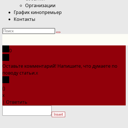
Организации
График кинопремьер
Контакты
Поиск
на
сайте
0
Оставьте комментарий! Напишите, что думаете по
поводу статьи.
x
(
)
x
|
Ответить
Insert