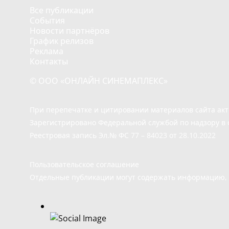
Все публикации
События
Новости партнёров
График релизов
Реклама
Контакты
© ООО «ОНЛАЙН СИНЕМАПЛЕКС»
При перепечатке и цитировании материалов сайта ак
Зарегистрировано Федеральной службой по надзору в 
Реестровая запись Эл.№ ФС 77 – 84023 от 28.10.2022
Пользовательское соглашение
Отдельные публикации могут содержать информацию, н