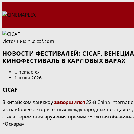
Перейти
к
содержимому
Источник: hj.cicaf.com
НОВОСТИ ФЕСТИВАЛЕЙ: CICAF, ВЕНЕЦ
КИНОФЕСТИВАЛЬ В КАРЛОВЫХ ВАРАХ
Автор
Cinemaplex
записи:
Запись
1 июля 2026
опубликована:
CICAF
В китайском Ханчжоу
завершился
22-й
China Internati
из наиболее авторитетных международных площадок д
стала церемония вручения премии «Золотая обезьяна»
«Оскара».