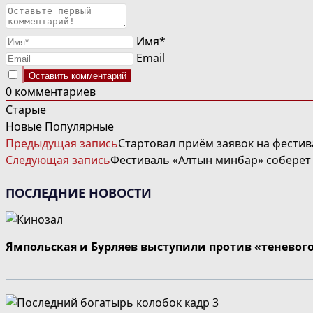
Имя*
Email
0
комментариев
Старые
Новые
Популярные
ЧИТАТЬ
Предыдущая запись
Стартовал приём заявок на фес
ДАЛЕЕ
Следующая запись
Фестиваль «Алтын минбар» соберет 
СТАТЬИ
ПОСЛЕДНИЕ НОВОСТИ
Ямпольская и Бурляев выступили против «теневог