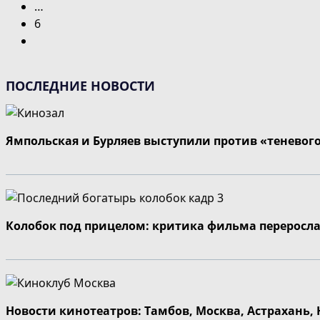
…
6
Перейти
на
следующую
ПОСЛЕДНИЕ НОВОСТИ
страницу
Ямпольская и Бурляев выступили против «теневог
Колобок под прицелом: критика фильма переросла
Новости кинотеатров: Тамбов, Москва, Астрахань,