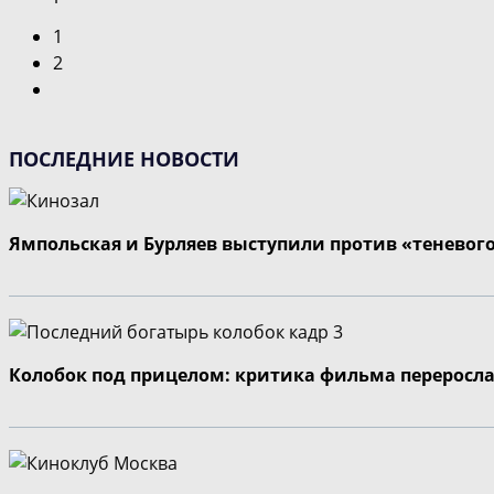
1
2
Перейти
на
следующую
ПОСЛЕДНИЕ НОВОСТИ
страницу
Ямпольская и Бурляев выступили против «теневог
Колобок под прицелом: критика фильма переросла