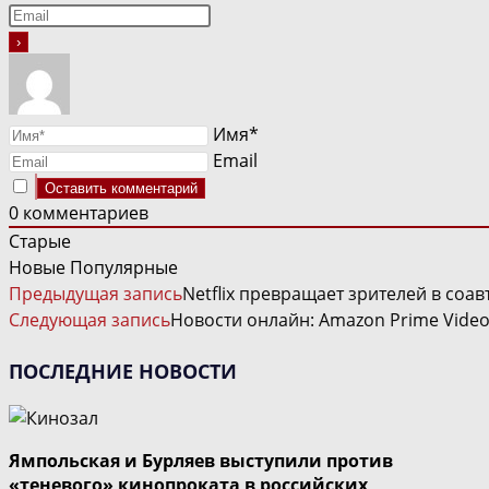
Имя*
Email
0
комментариев
Старые
Новые
Популярные
ЧИТАТЬ
Предыдущая запись
Netflix превращает зрителей в соа
ДАЛЕЕ
Следующая запись
Новости онлайн: Amazon Prime Video,
СТАТЬИ
ПОСЛЕДНИЕ НОВОСТИ
Ямпольская и Бурляев выступили против
«теневого» кинопроката в российских