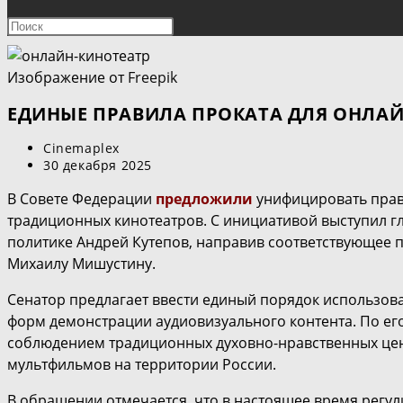
ПОИСК
Нажмите
клавишу
ПО
Escape,
Изображение от
Freepik
чтобы
ВЕБ-
закрыть
ЕДИНЫЕ ПРАВИЛА ПРОКАТА ДЛЯ ОНЛА
панель
САЙТУ
Автор
Cinemaplex
поиска.
записи:
Запись
30 декабря 2025
опубликована:
В Совете Федерации
предложили
унифицировать прав
традиционных кинотеатров. С инициативой выступил г
политике Андрей Кутепов, направив соответствующее 
Михаилу Мишустину.
Сенатор предлагает ввести единый порядок использов
форм демонстрации аудиовизуального контента. По его
соблюдением традиционных духовно-нравственных цен
мультфильмов на территории России.
В обращении отмечается, что в настоящее время регу