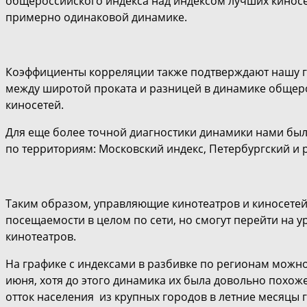
общероссийского индекса над индексом лучших киносет
примерно одинаковой динамике.
Коэффициенты корреляции также подтверждают нашу ги
между широтой проката и разницей в динамике общеро
киносетей.
Для еще более точной диагностики динамики нами был
по территориям: Московский индекс, Петербургский и 
Таким образом, управляющие кинотеатров и киносетей 
посещаемости в целом по сети, но смогут перейти на 
кинотеатров.
На графике с индексами в разбивке по регионам можно
июня, хотя до этого динамика их была довольно похожей.
отток населения из крупных городов в летние месяцы 