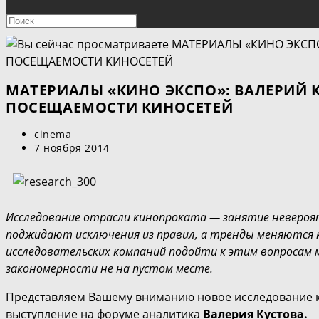
ПОИСК
Нажмите
клавишу
ПО
Escape,
чтобы
ВЕБ-
закрыть
МАТЕРИАЛЫ «КИНО ЭКСПО»: ВАЛЕРИЙ К
панель
ПОСЕЩАЕМОСТИ КИНОСЕТЕЙ
САЙТУ
поиска.
Автор
cinema
записи:
Запись
7 ноября 2014
опубликована:
Исследование отрасли кинопроката — занятие невероят
поджидают исключения из правил, а тренды меняются 
исследовательских компаний подойти к этим вопросам
закономерности не на пустом месте.
Представляем Вашему вниманию новое исследование 
выступление на форуме аналитика
Валерия Кустова.