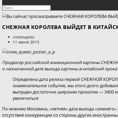
ПОИСК
Нажмите
клавишу
ПО
Escape,
чтобы
СНЕЖНАЯ КОРОЛЕВА ВЫЙДЕТ В КИТАЙС
ВЕБ-
закрыть
Автор
cinemaplex
панель
САЙТУ
записи:
Запись
11 июня 2015
поиска.
опубликована:
Продюсер российской анимационной картины СНЕЖНА
о назначенной дате выхода картины в китайский прокат
Определена дата релиза первой СНЕЖНОЙ КОРОЛЕВ
знаменательное событие, мы этого долго добивали
выпущен достаточно широким прокатом — 3400 ко
увеличиться
По мнению Москвина, «летняя» дата выхода «зимнего» 
отсутствия конкуренции со стороны других иностранны