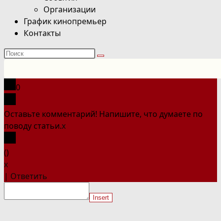
Организации
График кинопремьер
Контакты
Поиск
на
сайте
0
Оставьте комментарий! Напишите, что думаете по
поводу статьи.
x
(
)
x
|
Ответить
Insert