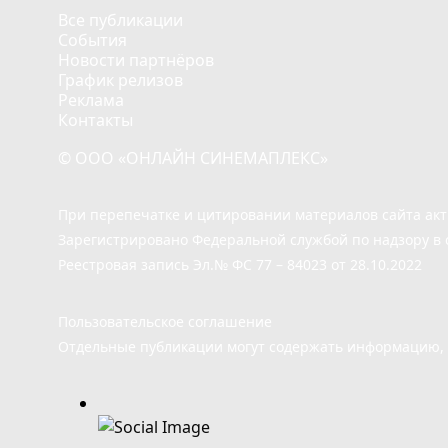
Все публикации
События
Новости партнёров
График релизов
Реклама
Контакты
© ООО «ОНЛАЙН СИНЕМАПЛЕКС»
При перепечатке и цитировании материалов сайта ак
Зарегистрировано Федеральной службой по надзору в 
Реестровая запись Эл.№ ФС 77 – 84023 от 28.10.2022
Пользовательское соглашение
Отдельные публикации могут содержать информацию, н