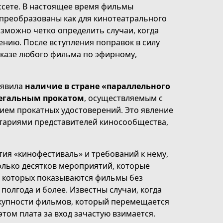
ссете. В настоящее время фильмы
 преобразованы как для кинотеатрального
озможно четко определить случаи, когда
ению. После вступления поправок в силу
оказе любого фильма по эфирному,
ыявила
наличие в стране «параллельного
легальным прокатом
, осуществляемым с
нием прокатных удостоверений. Это явление
нтариями представителей киносообщества,
тия «кинофестиваль» и требований к нему,
олько десятков мероприятий, которые
 которых показываются фильмы без
полгода и более. Известны случаи, когда
окупности фильмов, который перемещается
этом плата за вход зачастую взимается.