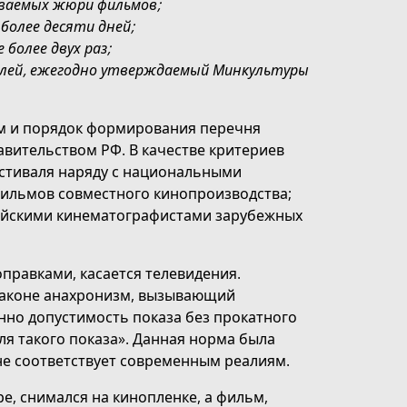
иваемых жюри фильмов;
олее десяти дней;
более двух раз;
лей, ежегодно утверждаемый Минкультуры
м и порядок формирования перечня
вительством РФ. В качестве критериев
естиваля наряду с национальными
ильмов совместного кинопроизводства;
сийскими кинематографистами зарубежных
правками, касается телевидения.
законе анахронизм, вызывающий
нно допустимость показа без прокатного
ля такого показа». Данная норма была
 не соответствует современным реалиям.
е, снимался на кинопленке, а фильм,