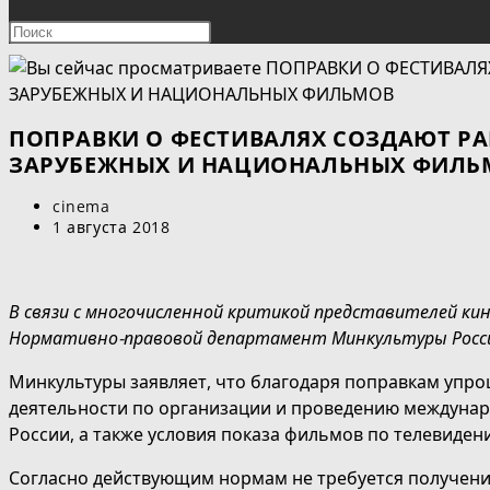
ПОИСК
Нажмите
клавишу
ПО
Escape,
чтобы
ВЕБ-
закрыть
ПОПРАВКИ О ФЕСТИВАЛЯХ СОЗДАЮТ РА
панель
ЗАРУБЕЖНЫХ И НАЦИОНАЛЬНЫХ ФИЛЬ
САЙТУ
поиска.
Автор
cinema
записи:
Запись
1 августа 2018
опубликована:
В связи с многочисленной критикой представителей ки
Нормативно-правовой департамент Минкультуры Росси
Минкультуры заявляет, что благодаря поправкам упр
деятельности по организации и проведению междуна
России, а также условия показа фильмов по телевиден
Согласно действующим нормам не требуется получени