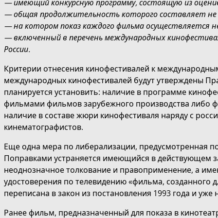
— имеющий конкурсную программу, состоящую из оцен
— общая продолжительность которого составляет не б
— на котором показ каждого фильма осуществляется не 
— включенный в перечень международных кинофестива
России.
Критерии отнесения кинофестивалей к международны
международных кинофестивалей будут утверждены Пра
планируется установить: наличие в программе киноф
фильмами фильмов зарубежного производства либо ф
наличие в составе жюри кинофестиваля наряду с рос
кинематографистов.
Еще одна мера по либерализации, предусмотренная по
Поправками устраняется имеющийся в действующем 
неоднозначное толкование и правоприменение, а име
удостоверения по телевидению «фильма, созданного д
переписана в закон из постановления 1993 года и уже
Ранее фильм, предназначенный для показа в кинотеатр