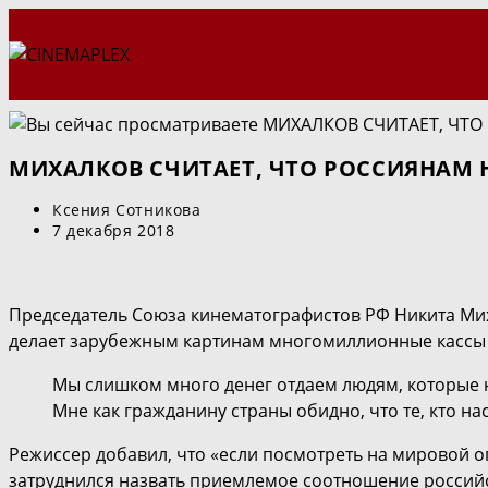
Перейти
к
содержимому
МИХАЛКОВ СЧИТАЕТ, ЧТО РОССИЯНАМ Н
Автор
Ксения Сотникова
записи:
Запись
7 декабря 2018
опубликована:
Председатель Союза кинематографистов РФ Никита Мих
делает зарубежным картинам многомиллионные кассы в
Мы слишком много денег отдаем людям, которые на
Мне как гражданину страны обидно, что те, кто н
Режиссер добавил, что «если посмотреть на мировой о
затруднился назвать приемлемое соотношение российс