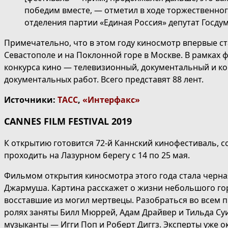
победим вместе, — отметил в ходе торжественно
отделения партии «Единая Россия» депутат Госду
Примечательно, что в этом году киносмотр впервые ста
Севастополе и на Поклонной горе в Москве. В рамках
конкурса кино — телевизионный, документальный и к
документальных работ. Всего представят 88 лент.
Источники:
ТАСС
,
«Интерфакс»
CANNES FILM FESTIVAL 2019
К открытию готовится 72-й Каннский кинофестиваль, 
проходить на Лазурном берегу с 14 по 25 мая.
Фильмом открытия киносмотра этого года стала черн
Джармуша. Картина расскажет о жизни небольшого го
восставшие из могил мертвецы. Разобраться во всем п
ролях заняты Билл Мюррей, Адам Драйвер и Тильда Су
музыканты — Игги Поп и Роберт Диггз. Эксперты уже о