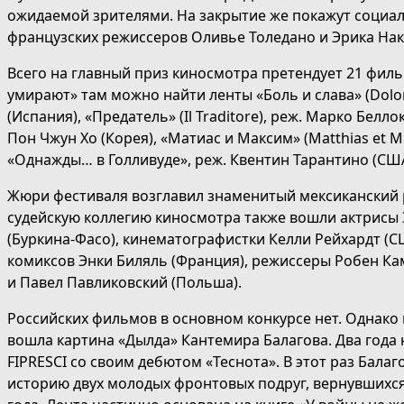
ожидаемой зрителями. На закрытие же покажут социа
французских режиссеров Оливье Толедано и Эрика Нака
Всего на главный приз киносмотра претендует 21 филь
умирают» там можно найти ленты «Боль и слава» (Dolor
(Испания), «Предатель» (Il Traditore), реж. Марко Белло
Пон Чжун Хо (Корея), «Матиас и Максим» (Matthias et M
«Однажды… в Голливуде», реж. Квентин Тарантино (США
Жюри фестиваля возглавил знаменитый мексиканский 
судейскую коллегию киносмотра также вошли актрисы
(Буркина-Фасо), кинематографистки Келли Рейхардт (С
комиксов Энки Биляль (Франция), режиссеры Робен Ка
и Павел Павликовский (Польша).
Российских фильмов в основном конкурсе нет. Однако
вошла картина «Дылда» Кантемира Балагова. Два года
FIPRESCI со своим дебютом «Теснота». В этот раз Бала
историю двух молодых фронтовых подруг, вернувшихся