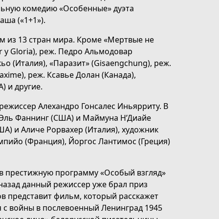
льную комедию «Особенные» дуэта
ша («1+1»).
м из 13 стран мира. Кроме «Мертвые не
 y Gloria), реж. Педро Альмодовар
кьо (Италия), «Паразит» (Gisaengchung), реж.
axime), реж. Ксавье Долан (Канада),
) и другие.
режиссер Алехандро Гонсалес Иньярриту. В
 Эль Фаннинг (США) и Маймуна Н’Диайе
ША) и Аличе Рорвахер (Италия), художник
мпийо (Франция), Йоргос Лантимос (Греция)
 в престижную программу «Особый взгляд»
 назад данный режиссер уже брал приз
гов представит фильм, который расскажет
 с войны в послевоенный Ленинград 1945