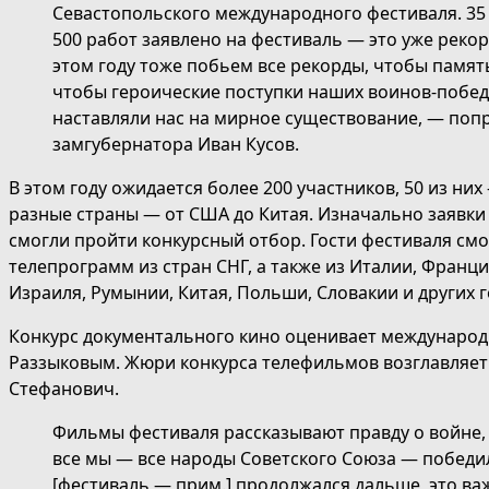
Севастопольского международного фестиваля. 35 
500 работ заявлено на фестиваль — это уже рекор
этом году тоже побьем все рекорды, чтобы памят
чтобы героические поступки наших воинов-побед
наставляли нас на мирное существование, — попр
замгубернатора Иван Кусов.
В этом году ожидается более 200 участников, 50 из н
разные страны — от США до Китая. Изначально заявки п
смогли пройти конкурсный отбор. Гости фестиваля см
телепрограмм из стран СНГ, а также из Италии, Франц
Израиля, Румынии, Китая, Польши, Словакии и других г
Конкурс документального кино оценивает международ
Раззыковым. Жюри конкурса телефильмов возглавляет
Стефанович.
Фильмы фестиваля рассказывают правду о войне, 
все мы — все народы Советского Союза — победил
[фестиваль — прим.] продолжался дальше, это ва