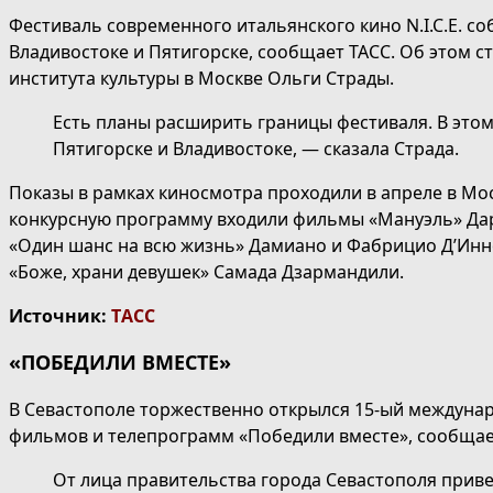
Фестиваль современного итальянского кино N.I.C.E. со
Владивостоке и Пятигорске, сообщает ТАСС. Об этом с
института культуры в Москве Ольги Страды.
Есть планы расширить границы фестиваля. В этом
Пятигорске и Владивостоке, — сказала Страда.
Показы в рамках киносмотра проходили в апреле в Мос
конкурсную программу входили фильмы «Мануэль» Дар
«Один шанс на всю жизнь» Дамиано и Фабрицио Д’Инно
«Боже, храни девушек» Самада Дзармандили.
Источник:
ТАСС
«ПОБЕДИЛИ ВМЕСТЕ»
В Севастополе торжественно открылся 15-ый междуна
фильмов и телепрограмм «Победили вместе», сообщает
От лица правительства города Севастополя прив