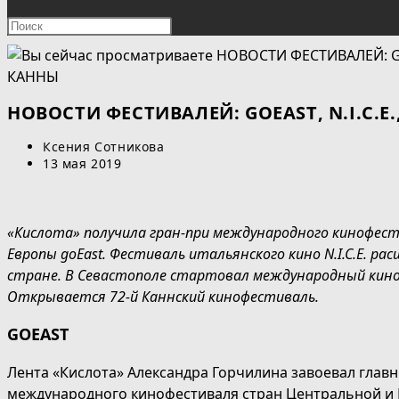
ПОИСК
Нажмите
клавишу
ПО
Escape,
чтобы
ВЕБ-
закрыть
НОВОСТИ ФЕСТИВАЛЕЙ: GOEAST, N.I.C.E
панель
САЙТУ
Автор
Ксения Сотникова
поиска.
записи:
Запись
13 мая 2019
опубликована:
«Кислота» получила гран-при международного кинофес
Европы goEast. Фестиваль итальянского кино N.I.C.E. 
стране. В Севастополе стартовал международный кино
Открывается 72-й Каннский кинофестиваль.
GOEAST
Лента «Кислота» Александра Горчилина завоевал главн
международного кинофестиваля стран Центральной и 