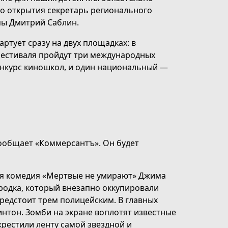
го открытия секретарь регионального
мы Дмитрий Саблин.
ртует сразу на двух площадках: в
 фестиваля пройдут три международных
онкурс киношкол, и один национальный —
сообщает «Коммерсантъ». Он будет
ая комедия «Мертвые не умирают» Джима
родка, который внезапно оккупировали
редстоит трем полицейским. В главных
интон. Зомби на экране воплотят известные
крестили ленту самой звездной и