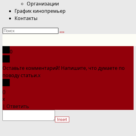
Организации
График кинопремьер
Контакты
Поиск
на
сайте
0
Оставьте комментарий! Напишите, что думаете по
поводу статьи.
x
(
)
x
|
Ответить
Insert