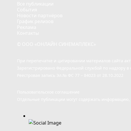
Все публикации
События
Новости партнёров
График релизов
Реклама
Контакты
© ООО «ОНЛАЙН СИНЕМАПЛЕКС»
При перепечатке и цитировании материалов сайта ак
Зарегистрировано Федеральной службой по надзору в 
Реестровая запись Эл.№ ФС 77 – 84023 от 28.10.2022
Пользовательское соглашение
Отдельные публикации могут содержать информацию, н