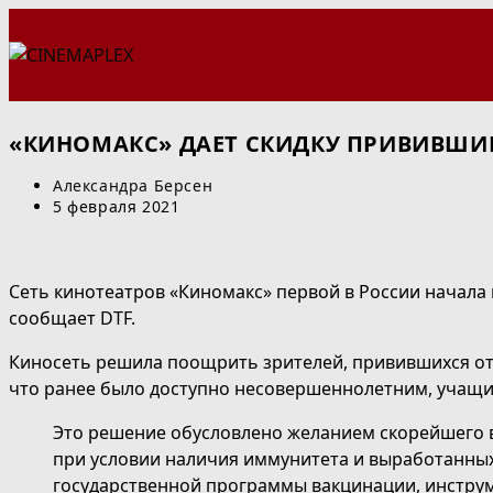
Перейти
к
содержимому
«КИНОМАКС» ДАЕТ СКИДКУ ПРИВИВШИ
Автор
Александра Берсен
записи:
Запись
5 февраля 2021
опубликована:
Сеть кинотеатров «Киномакс» первой в России начала
сообщает DTF.
Киносеть решила поощрить зрителей, привившихся от
что ранее было доступно несовершеннолетним, учащи
Это решение обусловлено желанием скорейшего 
при условии наличия иммунитета и выработанных
государственной программы вакцинации, инструм