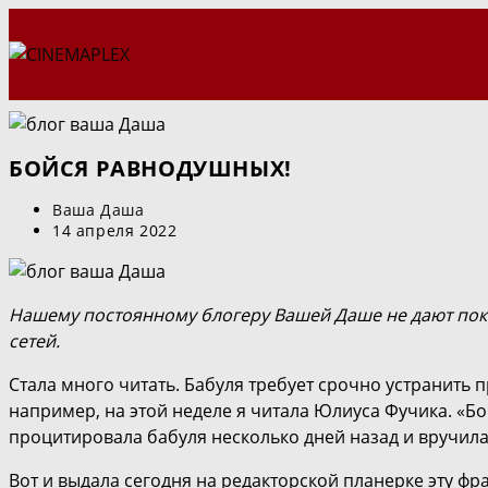
Перейти
к
содержимому
БОЙСЯ РАВНОДУШНЫХ!
Автор
Ваша Даша
записи:
Запись
14 апреля 2022
опубликована:
Нашему постоянному блогеру Вашей Даше не дают поко
сетей.
Стала много читать. Бабуля требует срочно устранить
например, на этой неделе я читала Юлиуса Фучика. «Бо
процитировала бабуля несколько дней назад и вручила 
Вот и выдала сегодня на редакторской планерке эту 