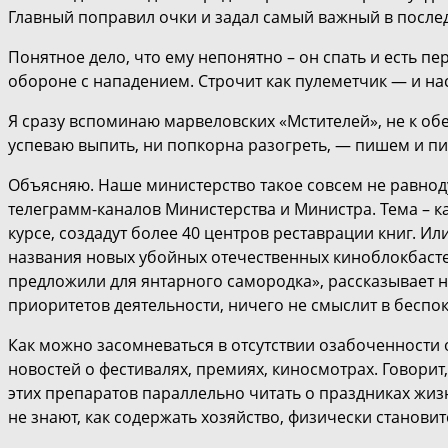
Главный поправил очки и задал самый важный в послед
Понятное дело, что ему непонятно – он спать и есть пе
обороне с нападением. Строчит как пулеметчик — и на
Я сразу вспоминаю марвеловских «Мстителей», не к обе
успеваю выпить, ни попкорна разогреть, — пишем и п
Объясняю. Наше министерство такое совсем не равноду
телеграмм-каналов Министерства и Министра. Тема – ка
курсе, создадут более 40 центров реставрации книг. Ил
названия новых убойных отечественных киноблокбастеро
предложили для янтарного самородка», рассказывает н
приоритетов деятельности, ничего не смыслит в беспо
Как можно засомневаться в отсутствии озабоченности о
новостей о фестивалях, премиях, киносмотрах. Говорит
этих препаратов параллельно читать о праздниках жиз
не знают, как содержать хозяйство, физически становит