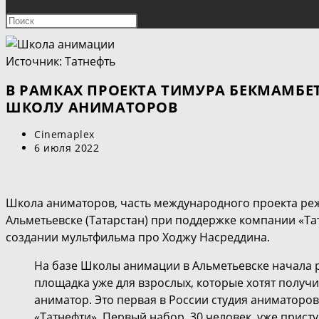
ПОИСК
Нажмите
клавишу
ПО
Escape,
Источник: Татнефть
чтобы
ВЕБ-
закрыть
В РАМКАХ ПРОЕКТА ТИМУРА БЕКМАМБЕ
панель
ШКОЛУ АНИМАТОРОВ
САЙТУ
поиска.
Автор
Cinemaplex
записи:
Запись
6 июля 2022
опубликована:
Школа аниматоров, часть международного проекта реж
Альметьевске (Татарстан) при поддержке компании «Та
создании мультфильма про Ходжу Насреддина.
На базе Школы анимации в Альметьевске начала 
площадка уже для взрослых, которые хотят полу
аниматор. Это первая в России студия аниматоро
«Татнефти». Первый набор, 30 человек, уже присту