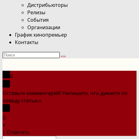
Дистрибьюторы
Релизы
События
Организации
График кинопремьер
Контакты
Поиск
на
сайте
0
Оставьте комментарий! Напишите, что думаете по
поводу статьи.
x
(
)
x
|
Ответить