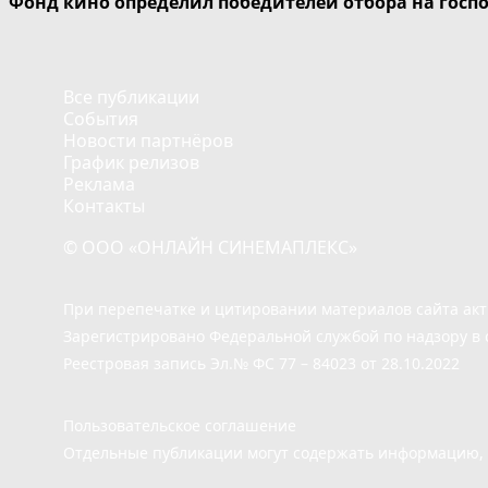
Фонд кино определил победителей отбора на госп
Все публикации
События
Новости партнёров
График релизов
Реклама
Контакты
© ООО «ОНЛАЙН СИНЕМАПЛЕКС»
При перепечатке и цитировании материалов сайта ак
Зарегистрировано Федеральной службой по надзору в 
Реестровая запись Эл.№ ФС 77 – 84023 от 28.10.2022
Пользовательское соглашение
Отдельные публикации могут содержать информацию, н