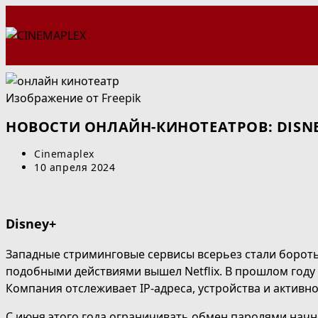
Перейти
к
содержимому
Изображение от
Freepik
НОВОСТИ ОНЛАЙН-КИНОТЕАТРОВ: DISNE
Автор
Cinemaplex
записи:
Запись
10 апреля 2024
опубликована:
Disney+
Западные стриминговые сервисы всерьез стали бороть
подобными действиями вышел Netflix. В прошлом году
Компания отслеживает IP-адреса, устройства и активн
С июня этого года ограничивать обмен паролями начнет