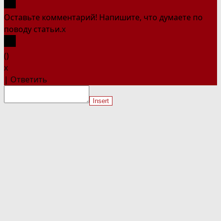
Оставьте комментарий! Напишите, что думаете по
поводу статьи.
x
(
)
x
|
Ответить
Insert