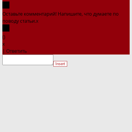
Оставьте комментарий! Напишите, что думаете по
поводу статьи.
x
(
)
x
|
Ответить
Insert