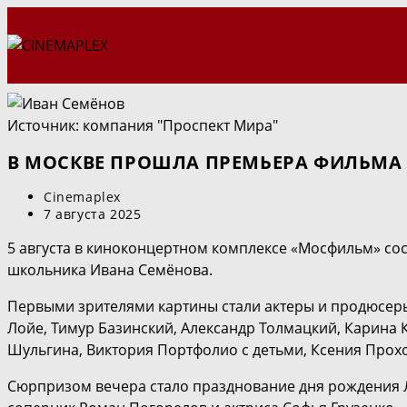
Перейти
к
содержимому
Источник: компания "Проспект Мира"
В МОСКВЕ ПРОШЛА ПРЕМЬЕРА ФИЛЬМА 
Автор
Cinemaplex
записи:
Запись
7 августа 2025
опубликована:
5 августа в киноконцертном комплексе «Мосфильм» со
школьника Ивана Семёнова.
Первыми зрителями картины стали актеры и продюсеры
Лойе, Тимур Базинский, Александр Толмацкий, Карина 
Шульгина, Виктория Портфолио с детьми, Ксения Прохо
Сюрпризом вечера стало празднование дня рождения 