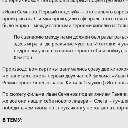
соперник Роман Погорелов и актриса Софья Грузенко —
«Иван Семенов. Первый поцелуй» — это фильм о взрос
проигрывать. Съемки проходили в феврале этого года 
было жарко – между главными героями кипели настоящи
По сценарию между нами должен был разыграться 
здесь игра, а где реальные чувства. И сегодня я у
подростки узнают в наших героях себя и поймут, ч
Кемстач.
Производством картины занимались сразу две киноком
же написал сюжеты первых двух частей фильма: «Иван 
Режиссерское кресло занял Кирилл Седухин («Интерны»)
По сюжету фильма Иван Семенов под влиянием Танечки и
же все они нашли себе нового лидера – Олега – лучше
победить чемпиона по сноукаякингу не только в спорти
В ТЕМУ: