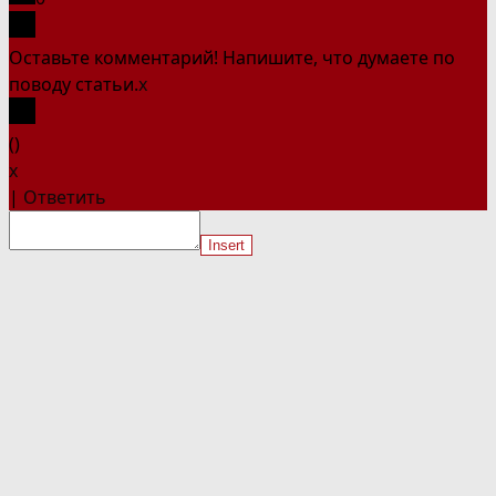
Оставьте комментарий! Напишите, что думаете по
поводу статьи.
x
(
)
x
|
Ответить
Insert