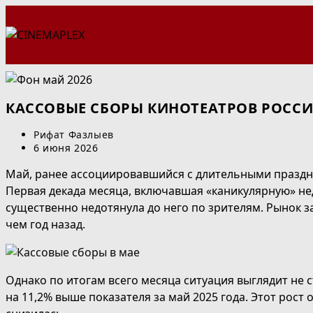
Перейти
к
содержимому
КАССОВЫЕ СБОРЫ КИНОТЕАТРОВ РОССИИ
Автор
Рифат Фазлыев
записи:
Запись
6 июня 2026
опубликована:
Май, ранее ассоциировавшийся с длительными праздни
Первая декада месяца, включавшая «каникулярную» н
существенно недотянула до него по зрителям. Рынок з
чем год назад.
Однако по итогам всего месяца ситуация выглядит не с
на 11,2% выше показателя за май 2025 года. Этот рос