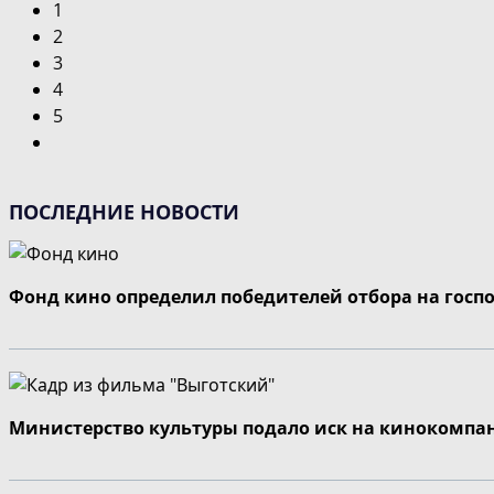
1
2
3
4
5
Перейти
на
следующую
ПОСЛЕДНИЕ НОВОСТИ
страницу
Фонд кино определил победителей отбора на госп
Министерство культуры подало иск на кинокомпа