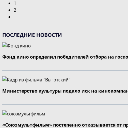
1
2
Перейти
на
следующую
ПОСЛЕДНИЕ НОВОСТИ
страницу
Фонд кино определил победителей отбора на госп
Министерство культуры подало иск на кинокомпа
«Союзмультфильм» постепенно отказывается от п