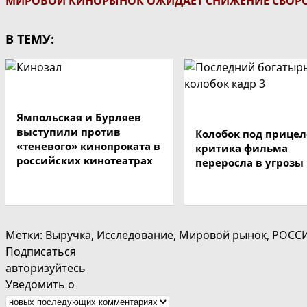
МИРОВОЙ КИНОРЫНОК ОЖИДАЕТ СНИЖЕНИЕ СБОРО
В ТЕМУ:
Ямпольская и Бурляев
выступили против
Колобок под прицел
«теневого» кинопроката в
критика фильма
российских кинотеатрах
переросла в угрозы
Метки
:
Выручка
,
Исследование
,
Мировой рынок
,
РОСС
Подписаться
авторизуйтесь
Уведомить о