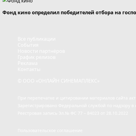
Фонд кино определил победителей отбора на госп
Все публикации
События
Новости партнёров
График релизов
Реклама
Контакты
© ООО «ОНЛАЙН СИНЕМАПЛЕКС»
При перепечатке и цитировании материалов сайта ак
Зарегистрировано Федеральной службой по надзору в 
Реестровая запись Эл.№ ФС 77 – 84023 от 28.10.2022
Пользовательское соглашение