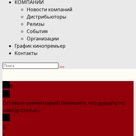
КОМПАНИИ
Новости компаний
Дистрибьюторы
Релизы
События
Организации
График кинопремьер
Контакты
Поиск
на
сайте
0
Оставьте комментарий! Напишите, что думаете по
поводу статьи.
x
(
)
x