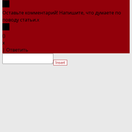
Оставьте комментарий! Напишите, что думаете по
поводу статьи.
x
(
)
x
|
Ответить
Insert