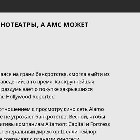
ИНОТЕАТРЫ, А AMC МОЖЕТ
аяся на грани банкротства, смогла выйти из
аведений, в то время, как крупнейшая
 раздумывает о покупке закрывшихся
he Hollywood Reporter.
отношением к просмотру кино сеть Alamo
е не угрожает банкротство. Весной, чтобы
тивы компаниям Altamont Capital и Fortress
ды. Генеральный директор Шелли Тейлор
 совпадает с планами киносети.