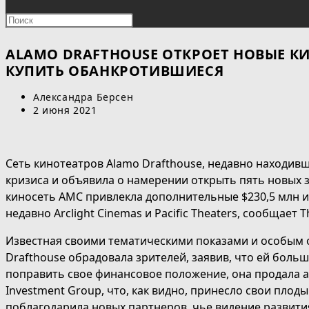
ПОИСК
Нажмите
клавишу
ПО
Escape,
ALAMO DRAFTHOUSE ОТКРОЕТ НОВЫЕ К
чтобы
КУПИТЬ ОБАНКРОТИВШИЕСЯ
ВЕБ-
закрыть
Автор
Александра Берсен
панель
САЙТУ
записи:
Запись
2 июня 2021
поиска.
опубликована:
Сеть кинотеатров Alamo Drafthouse, недавно находивш
кризиса и объявила о намерении открыть пять новых з
киносеть AMC привлекла дополнительные $230,5 млн и
недавно Arclight Cinemas и Pacific Theaters, сообщает T
Известная своими тематическими показами и особым 
Drafthouse обрадовала зрителей, заявив, что ей больш
поправить свое финансовое положение, она продала ак
Investment Group, что, как видно, принесло свои пло
поблагодарила новых партнеров, чье видение развития