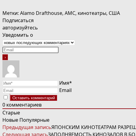
Метки
:
Alamo Drafthouse
,
AMC
,
кинотеатры
,
США
Подписаться
авторизуйтесь
Уведомить о
Имя*
Email
0
комментариев
Старые
Новые
Популярные
ЧИТАТЬ
Предыдущая запись
ЯПОНСКИМ КИНОТЕАТРАМ РАЗРЕ
ДАЛЕЕ
Следующая запись
ЗАПОЛНЯЕМОСТЬ КИНОЗАЛОВ В БО