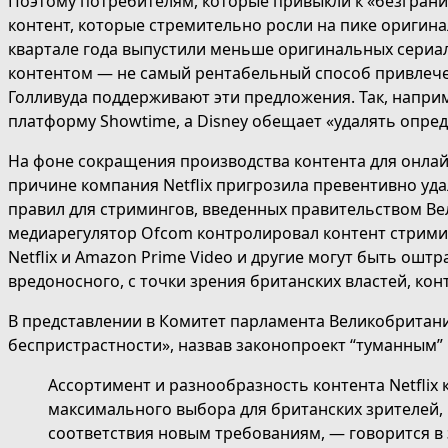
Поэтому потребителям, которые привыкли к «безграни
контент, которые стремительно росли на пике оригина
квартале года выпустили меньше оригинальных сериало
контентом — не самый рентабельный способ привлече
Голливуда поддерживают эти предложения. Так, наприм
платформу Showtime, а Disney обещает «удалять опре
На фоне сокращения производства контента для онлай
причине компания Netflix пригрозила превентивно уд
правил для стримингов, введенных правительством Ве
медиарегулятор Ofcom контролировал контент стримин
Netflix и Amazon Prime Video и другие могут быть ошт
вредоносного, с точки зрения британских властей, кон
В представлении в Комитет парламента Великобритании
беспристрастности», назвав законопроект “туманным
Ассортимент и разнообразность контента Netflix
максимального выбора для британских зрителей, 
соответствия новым требованиям, — говорится в 