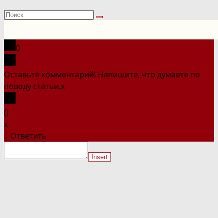
Поиск
на
сайте
0
Оставьте комментарий! Напишите, что думаете по
поводу статьи.
x
(
)
x
|
Ответить
Insert