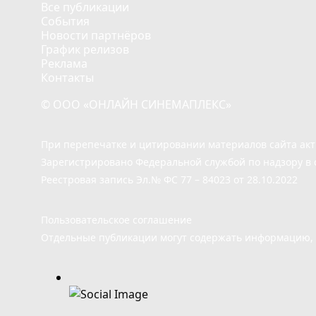
Все публикации
События
Новости партнёров
График релизов
Реклама
Контакты
© ООО «ОНЛАЙН СИНЕМАПЛЕКС»
При перепечатке и цитировании материалов сайта ак
Зарегистрировано Федеральной службой по надзору в 
Реестровая запись Эл.№ ФС 77 – 84023 от 28.10.2022
Пользовательское соглашение
Отдельные публикации могут содержать информацию, н