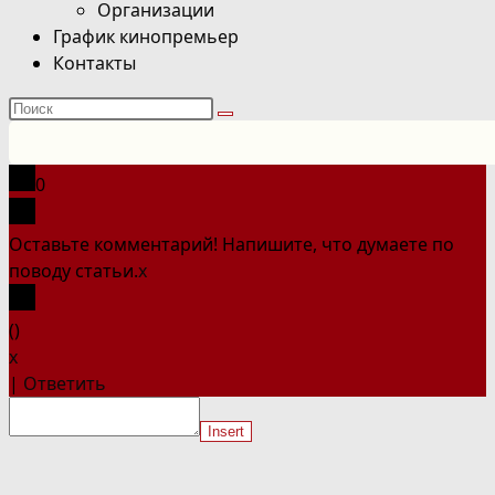
Организации
График кинопремьер
Контакты
Поиск
на
сайте
0
Оставьте комментарий! Напишите, что думаете по
поводу статьи.
x
(
)
x
|
Ответить
Insert