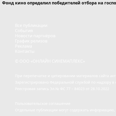
Фонд кино определил победителей отбора на госп
Все публикации
События
Новости партнёров
График релизов
Реклама
Контакты
© ООО «ОНЛАЙН СИНЕМАПЛЕКС»
При перепечатке и цитировании материалов сайта ак
Зарегистрировано Федеральной службой по надзору в 
Реестровая запись Эл.№ ФС 77 – 84023 от 28.10.2022
Пользовательское соглашение
Отдельные публикации могут содержать информацию, н