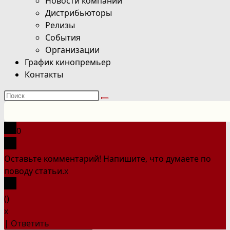
Новости компаний
Дистрибьюторы
Релизы
События
Организации
График кинопремьер
Контакты
Поиск
на
сайте
0
Оставьте комментарий! Напишите, что думаете по
поводу статьи.
x
(
)
x
|
Ответить