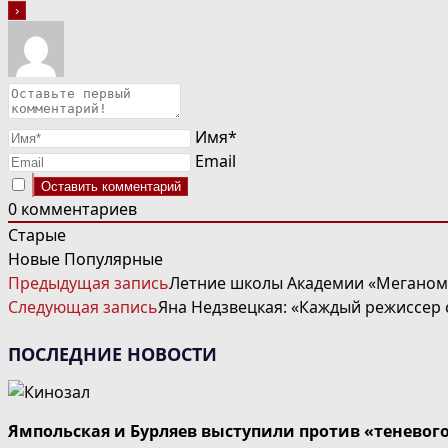
Имя*
Email
0
комментариев
Старые
Новые
Популярные
ЧИТАТЬ
Предыдущая запись
Летние школы Академии «Меганом
ДАЛЕЕ
Следующая запись
Яна Недзвецкая: «Каждый режиссер 
СТАТЬИ
ПОСЛЕДНИЕ НОВОСТИ
Ямпольская и Бурляев выступили против «теневог