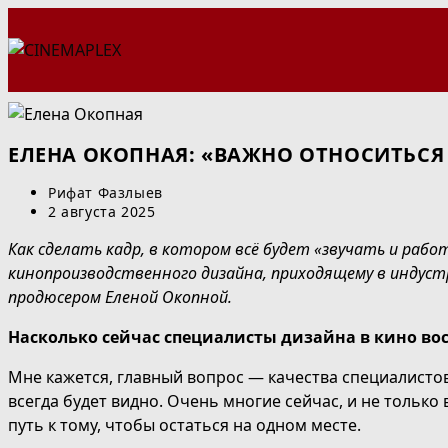
Перейти
к
содержимому
ЕЛЕНА ОКОПНАЯ: «ВАЖНО ОТНОСИТЬСЯ К
Автор
Рифат Фазлыев
записи:
Запись
2 августа 2025
опубликована:
Как сделать кадр, в котором всё будет «звучать и раб
кинопроизводственного дизайна, приходящему в индус
продюсером Еленой Окопной.
Н
асколько сейчас специалисты дизайна в кино во
Мне кажется, главный вопрос — качества специалистов,
всегда будет видно. Очень многие сейчас, и не только
путь к
тому, чтобы остаться на одном месте.