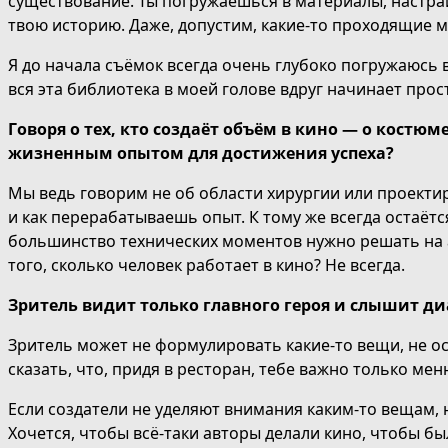
существование. Ты погружаешься в материалы, настра
твою историю. Даже, допустим, какие-то проходящие м
Я
до
начала съёмок всегда очень глубоко погружаюсь 
вся
эта
библиотека в моей голове вдруг начинает прос
Говоря о тех, кто создаёт объём в кино — о костю
жизненным опытом
для достижения успеха
?
Мы ведь говорим не об области хирургии или проектир
и
как
перерабатываешь опыт. К тому же всегда остаётс
большинство технических моментов нужно решать на ав
того, сколько человек работает в кино? Не всегда.
З
ритель видит только главного героя и слышит диа
Зритель может не формулировать какие-то вещи, не о
сказать, что, придя в ресторан, тебе важно только мен
Если создатели не уделяют внимания каким-то вещам, н
Хочется, чтобы всё-таки авторы делали кино, чтобы бы