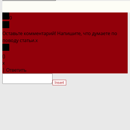
на
сайте
0
Оставьте комментарий! Напишите, что думаете по
поводу статьи.
x
(
)
x
|
Ответить
Insert