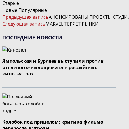
Старые
Новые
Популярные
ЧИТАТЬ
Предыдущая запись
АНОНСИРОВАНЫ ПРОЕКТЫ СТУДИИ 
ДАЛЕЕ
Следующая запись
MARVEL ТЕРЯЕТ РЫНКИ
СТАТЬИ
ПОСЛЕДНИЕ НОВОСТИ
Ямпольская и Бурляев выступили против
«теневого» кинопроката в российских
кинотеатрах
Колобок под прицелом: критика фильма
переросла в угрозы