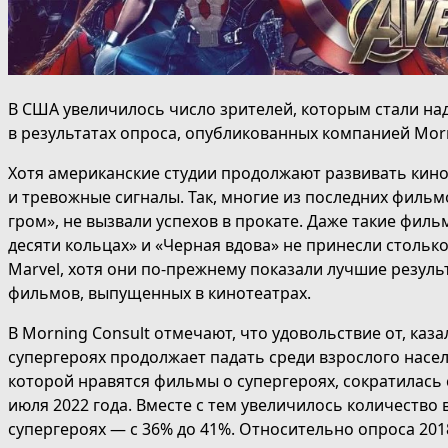
В США увеличилось число зрителей, которым стали на
в результатах опроса, опубликованных компанией Morn
Хотя американские студии продолжают развивать кино
и тревожные сигналы. Так, многие из последних фильмо
гром», не вызвали успехов в прокате. Даже такие филь
десяти кольцах» и «Черная вдова» не принесли столь
Marvel, хотя они по-прежнему показали лучшие резул
фильмов, выпущенных в кинотеатрах.
В Morning Consult отмечают, что удовольствие от, каз
супергероях продолжает падать среди взрослого насел
которой нравятся фильмы о супергероях, сократилась с
июля 2022 года. Вместе с тем увеличилось количество
супергероях — с 36% до 41%. Относительно опроса 2018