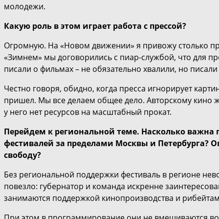
молодежи.
Какую роль в этом играет работа с прессой?
Огромную. На «Новом движении» я привожу столько пре
«Зимнем» мы договорились с пиар-службой, что для пр
писали о фильмах – не обязательно хвалили, но писал
Честно говоря, обидно, когда пресса игнорирует картин
пришел. Мы все делаем общее дело. Авторскому кино 
у него нет ресурсов на масштабный прокат.
Перейдем к региональной теме. Насколько важна 
фестивалей за пределами Москвы и Петербурга? 
свободу?
Без региональной поддержки фестиваль в регионе нев
повезло: губернатор и команда искренне заинтересова
занимаются поддержкой кинопроизводства и рибейтам
При этом в программирование они не вмешиваются во