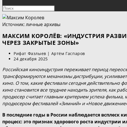
ПОИСК
Нажмите
клавишу
ПО
Escape,
Источник: личные архивы
чтобы
ВЕБ-
закрыть
МАКСИМ КОРОЛЁВ: «ИНДУСТРИЯ РАЗВИВ
панель
ЧЕРЕЗ ЗАКРЫТЫЕ ЗОНЫ»
САЙТУ
поиска.
Автор
Рифат Фазлыев
|
Артём Гаспаров
записи:
Запись
24 декабря 2025
опубликована:
Российская киноиндустрия переживает период переосм
трансформируются механизмы дистрибуции, усиливает
кино. О том, какие фестивали сегодня действительно 
кино становится все труднее находить зрителя, как ра
продюсер считает главным критерием успеха фильма,
продюсером фестивалей «Зимний» и «Новое движение»
В последние годы в России наблюдается всплеск к
процесс: это признак здорового роста индустрии и