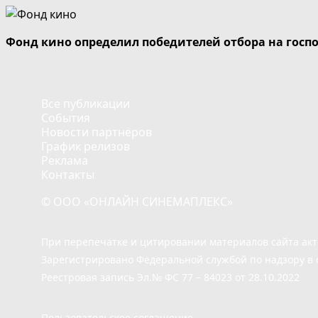
Фонд кино определил победителей отбора на госп
Все публикации
События
Новости партнёров
График релизов
Реклама
Контакты
© ООО «ОНЛАЙН СИНЕМАПЛЕКС»
При перепечатке и цитировании материалов сайта ак
Зарегистрировано Федеральной службой по надзору в 
Реестровая запись Эл.№ ФС 77 – 84023 от 28.10.2022
Пользовательское соглашение