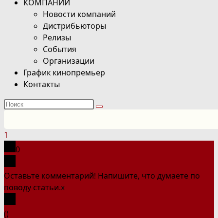
КОМПАНИИ
Новости компаний
Дистрибьюторы
Релизы
События
Организации
График кинопремьер
Контакты
Поиск
на
сайте
1
0
Оставьте комментарий! Напишите, что думаете по
поводу статьи.
x
(
)