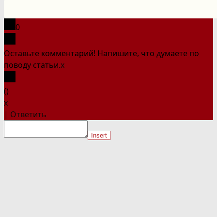
на
сайте
0
Оставьте комментарий! Напишите, что думаете по
поводу статьи.
x
(
)
x
|
Ответить
Insert